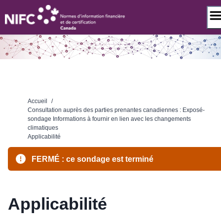
Passer
au
contenu
Accueil
/
Consultation auprès des parties prenantes canadiennes : Exposé-
sondage Informations à fournir en lien avec les changements
climatiques
Applicabilité
FERMÉ : ce sondage est terminé
Applicabilité