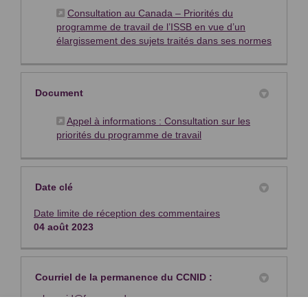
Consultation au Canada – Priorités du
programme de travail de l’ISSB en vue d’un
(Liens e
élargissement des sujets traités dans ses normes
Document
Appel à informations : Consultation sur les
(Liens externes)
priorités du programme de travail
Date clé
Date limite de réception des commentaires
04 août 2023
Courriel de la permanence du CCNID :
(Liens externes)
cssb.ccnid@frascanada.ca