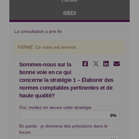
IDÉES
La consultation a pris fin
FERMÉ: Ce votes est terminé.
Partager Som
Partager S
Partage
Cour
Sommes-nous sur la
bonne voie en ce qui
concerne la stratégie 1 – Élaborer des
normes comptables pertinentes et de
haute qualité?
Oui, mettez en œuvre cette stratégie.
0%
En partie : je donnerai des précisions dans le
forum.