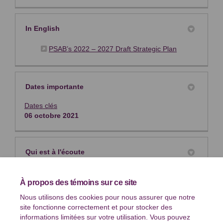
In English
(Liens externe
PSAB’s 2022 – 2027 Draft Strategic Plan
Dates importante
Dates clés
06 octobre 2021
Qui est à l'écoute
Lauren Pennycook, CPA, CA
À propos des témoins sur ce site
Directrice de projets
Nous utilisons des cookies pour nous assurer que notre
CCSP
site fonctionne correctement et pour stocker des
Téléphone
+1 416 204 2950
informations limitées sur votre utilisation. Vous pouvez